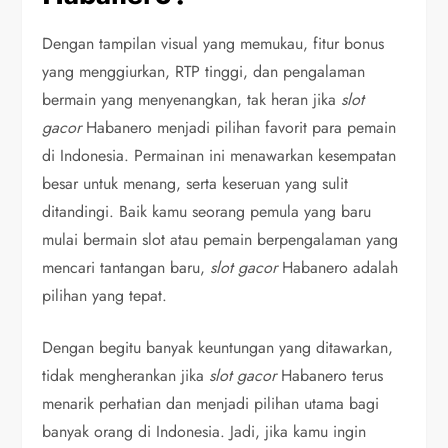
Dengan tampilan visual yang memukau, fitur bonus
yang menggiurkan, RTP tinggi, dan pengalaman
bermain yang menyenangkan, tak heran jika
slot
gacor
Habanero menjadi pilihan favorit para pemain
di Indonesia. Permainan ini menawarkan kesempatan
besar untuk menang, serta keseruan yang sulit
ditandingi. Baik kamu seorang pemula yang baru
mulai bermain slot atau pemain berpengalaman yang
mencari tantangan baru,
slot gacor
Habanero adalah
pilihan yang tepat.
Dengan begitu banyak keuntungan yang ditawarkan,
tidak mengherankan jika
slot gacor
Habanero terus
menarik perhatian dan menjadi pilihan utama bagi
banyak orang di Indonesia. Jadi, jika kamu ingin