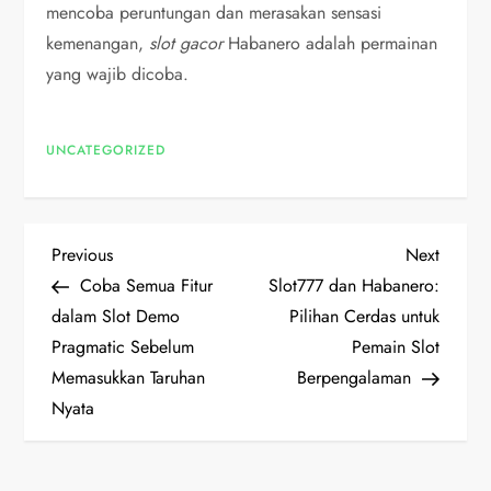
mencoba peruntungan dan merasakan sensasi
kemenangan,
slot gacor
Habanero adalah permainan
yang wajib dicoba.
UNCATEGORIZED
P
Previous
Next
Previous
Next
Post
Post
Coba Semua Fitur
Slot777 dan Habanero:
o
dalam Slot Demo
Pilihan Cerdas untuk
Pragmatic Sebelum
Pemain Slot
s
Memasukkan Taruhan
Berpengalaman
t
Nyata
n