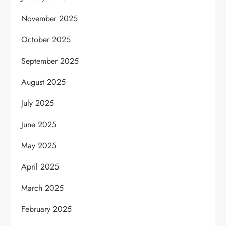
November 2025
October 2025
September 2025
August 2025
July 2025
June 2025
May 2025
April 2025
March 2025
February 2025