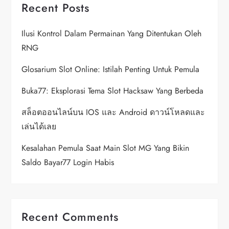
Recent Posts
Ilusi Kontrol Dalam Permainan Yang Ditentukan Oleh
RNG
Glosarium Slot Online: Istilah Penting Untuk Pemula
Buka77: Eksplorasi Tema Slot Hacksaw Yang Berbeda
สล็อตออนไลน์บน IOS และ Android ดาวน์โหลดและ
เล่นได้เลย
Kesalahan Pemula Saat Main Slot MG Yang Bikin
Saldo Bayar77 Login Habis
Recent Comments