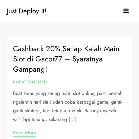
Skip
Just Deploy It!
to
content
Cashback 20% Setiap Kalah Main
Slot di Gacor77 – Syaratnya
Gampang!
UNCATEGORIZED
Buat kamu yang sering main slot online, pasti pernah
ngalamin hari sial: udah coba berbagai game, ganti-
ganti strategi, tapi tetap aja zonk. Rasanya nyesek,
ya? Tapi tenang, sekarang […]
Read More