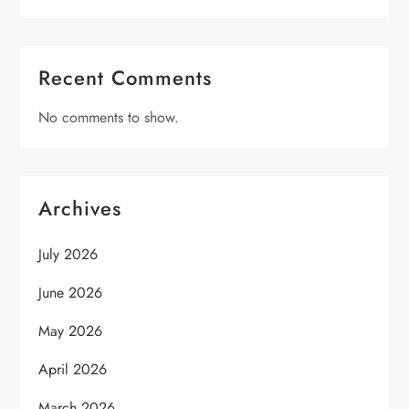
Recent Comments
No comments to show.
Archives
July 2026
June 2026
May 2026
April 2026
March 2026