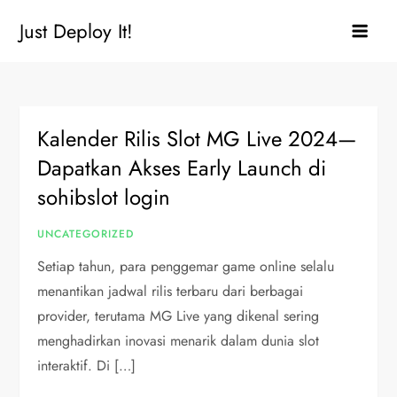
Skip
Just Deploy It!
to
content
Kalender Rilis Slot MG Live 2024—
Dapatkan Akses Early Launch di
sohibslot login
UNCATEGORIZED
Setiap tahun, para penggemar game online selalu
menantikan jadwal rilis terbaru dari berbagai
provider, terutama MG Live yang dikenal sering
menghadirkan inovasi menarik dalam dunia slot
interaktif. Di […]