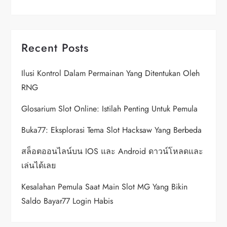
Recent Posts
Ilusi Kontrol Dalam Permainan Yang Ditentukan Oleh
RNG
Glosarium Slot Online: Istilah Penting Untuk Pemula
Buka77: Eksplorasi Tema Slot Hacksaw Yang Berbeda
สล็อตออนไลน์บน IOS และ Android ดาวน์โหลดและ
เล่นได้เลย
Kesalahan Pemula Saat Main Slot MG Yang Bikin
Saldo Bayar77 Login Habis