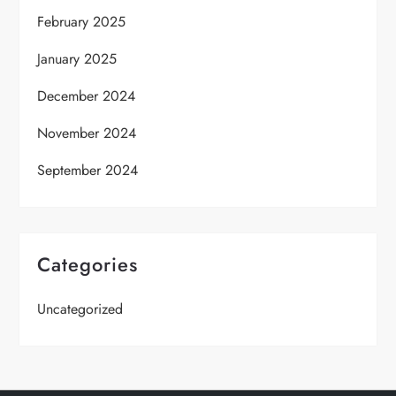
February 2025
January 2025
December 2024
November 2024
September 2024
Categories
Uncategorized