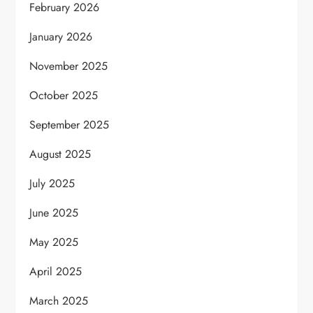
February 2026
January 2026
November 2025
October 2025
September 2025
August 2025
July 2025
June 2025
May 2025
April 2025
March 2025