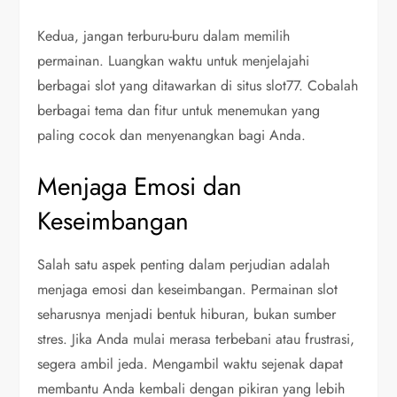
Kedua, jangan terburu-buru dalam memilih
permainan. Luangkan waktu untuk menjelajahi
berbagai slot yang ditawarkan di situs slot77. Cobalah
berbagai tema dan fitur untuk menemukan yang
paling cocok dan menyenangkan bagi Anda.
Menjaga Emosi dan
Keseimbangan
Salah satu aspek penting dalam perjudian adalah
menjaga emosi dan keseimbangan. Permainan slot
seharusnya menjadi bentuk hiburan, bukan sumber
stres. Jika Anda mulai merasa terbebani atau frustrasi,
segera ambil jeda. Mengambil waktu sejenak dapat
membantu Anda kembali dengan pikiran yang lebih