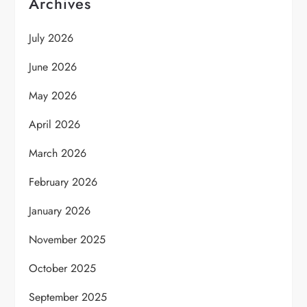
Archives
July 2026
June 2026
May 2026
April 2026
March 2026
February 2026
January 2026
November 2025
October 2025
September 2025