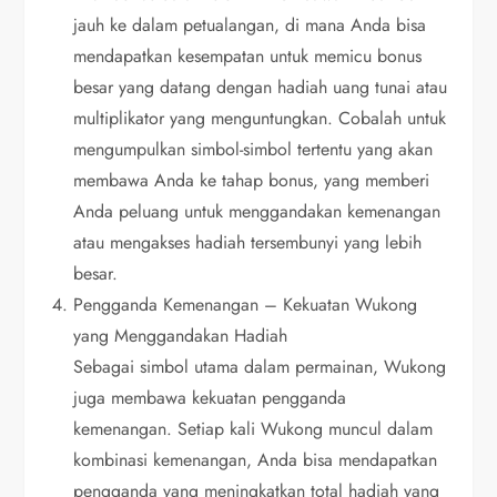
jauh ke dalam petualangan, di mana Anda bisa
mendapatkan kesempatan untuk memicu bonus
besar yang datang dengan hadiah uang tunai atau
multiplikator yang menguntungkan. Cobalah untuk
mengumpulkan simbol-simbol tertentu yang akan
membawa Anda ke tahap bonus, yang memberi
Anda peluang untuk menggandakan kemenangan
atau mengakses hadiah tersembunyi yang lebih
besar.
Pengganda Kemenangan – Kekuatan Wukong
yang Menggandakan Hadiah
Sebagai simbol utama dalam permainan, Wukong
juga membawa kekuatan pengganda
kemenangan. Setiap kali Wukong muncul dalam
kombinasi kemenangan, Anda bisa mendapatkan
pengganda yang meningkatkan total hadiah yang