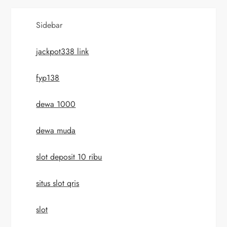
i
Sidebar
g
jackpot338 link
a
fyp138
t
dewa 1000
i
dewa muda
o
slot deposit 10 ribu
n
situs slot qris
slot