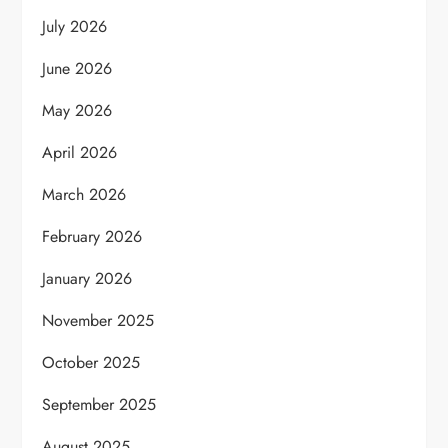
July 2026
June 2026
May 2026
April 2026
March 2026
February 2026
January 2026
November 2025
October 2025
September 2025
August 2025