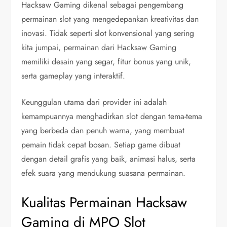
Hacksaw Gaming dikenal sebagai pengembang
permainan slot yang mengedepankan kreativitas dan
inovasi. Tidak seperti slot konvensional yang sering
kita jumpai, permainan dari Hacksaw Gaming
memiliki desain yang segar, fitur bonus yang unik,
serta gameplay yang interaktif.
Keunggulan utama dari provider ini adalah
kemampuannya menghadirkan slot dengan tema-tema
yang berbeda dan penuh warna, yang membuat
pemain tidak cepat bosan. Setiap game dibuat
dengan detail grafis yang baik, animasi halus, serta
efek suara yang mendukung suasana permainan.
Kualitas Permainan Hacksaw
Gaming di MPO Slot