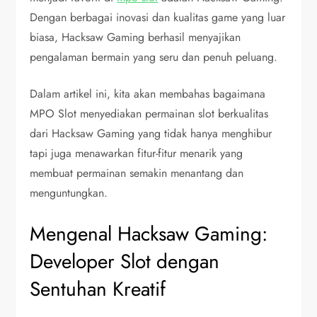
Dengan berbagai inovasi dan kualitas game yang luar
biasa, Hacksaw Gaming berhasil menyajikan
pengalaman bermain yang seru dan penuh peluang.
Dalam artikel ini, kita akan membahas bagaimana
MPO Slot menyediakan permainan slot berkualitas
dari Hacksaw Gaming yang tidak hanya menghibur
tapi juga menawarkan fitur-fitur menarik yang
membuat permainan semakin menantang dan
menguntungkan.
Mengenal Hacksaw Gaming:
Developer Slot dengan
Sentuhan Kreatif