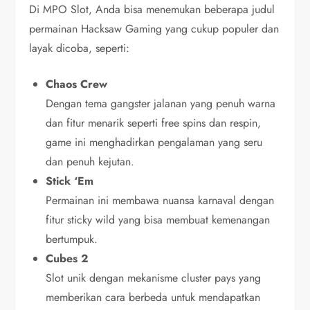
Di MPO Slot, Anda bisa menemukan beberapa judul
permainan Hacksaw Gaming yang cukup populer dan
layak dicoba, seperti:
Chaos Crew
Dengan tema gangster jalanan yang penuh warna
dan fitur menarik seperti free spins dan respin,
game ini menghadirkan pengalaman yang seru
dan penuh kejutan.
Stick ‘Em
Permainan ini membawa nuansa karnaval dengan
fitur sticky wild yang bisa membuat kemenangan
bertumpuk.
Cubes 2
Slot unik dengan mekanisme cluster pays yang
memberikan cara berbeda untuk mendapatkan