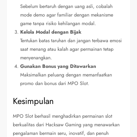
Sebelum bertaruh dengan uang asli, cobalah
mode demo agar familiar dengan mekanisme
game tanpa risiko kehilangan modal.
Kelola Modal dengan Bijak
Tentukan batas taruhan dan jangan terbawa emosi
saat menang atau kalah agar permainan tetap
menyenangkan.
Gunakan Bonus yang Ditawarkan
Maksimalkan peluang dengan memanfaatkan
promo dan bonus dari MPO Slot.
Kesimpulan
MPO Slot berhasil menghadirkan permainan slot
berkualitas dari Hacksaw Gaming yang menawarkan
pengalaman bermain seru, inovatif, dan penuh