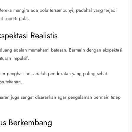
Mereka mengira ada pola tersembunyi, padahal yang terjadi
at seperti pola.
pektasi Realistis
peluang adalah memahami batasan. Bermain dengan ekspektasi
tusan impulsif.
r penghasilan, adalah pendekatan yang paling sehat.
npa tekanan.
uaran juga sangat disarankan agar pengalaman bermain tetap
rus Berkembang