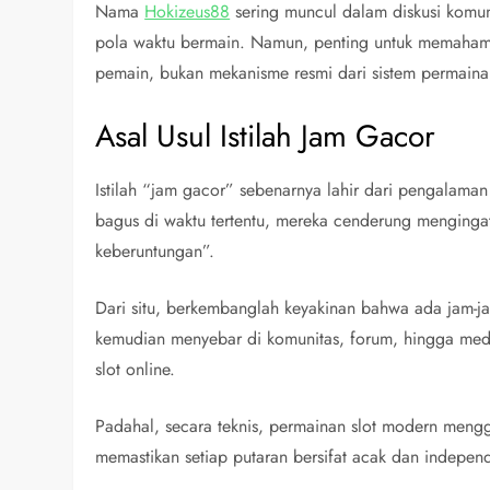
Nama
Hokizeus88
sering muncul dalam diskusi komu
pola waktu bermain. Namun, penting untuk memahami 
pemain, bukan mekanisme resmi dari sistem permaina
Asal Usul Istilah Jam Gacor
Istilah “jam gacor” sebenarnya lahir dari pengalaman
bagus di waktu tertentu, mereka cenderung menging
keberuntungan”.
Dari situ, berkembanglah keyakinan bahwa ada jam-ja
kemudian menyebar di komunitas, forum, hingga media
slot online.
Padahal, secara teknis, permainan slot modern me
memastikan setiap putaran bersifat acak dan indepen