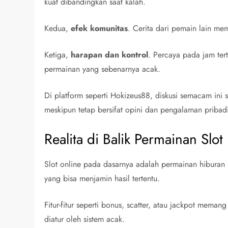
kuat dibandingkan saat kalah.
Kedua,
efek komunitas
. Cerita dari pemain lain me
Ketiga,
harapan dan kontrol
. Percaya pada jam ter
permainan yang sebenarnya acak.
Di platform seperti
Hokizeus88
, diskusi semacam ini
meskipun tetap bersifat opini dan pengalaman pribad
Realita di Balik Permainan Slot
Slot online pada dasarnya adalah permainan hiburan b
yang bisa menjamin hasil tertentu.
Fitur-fitur seperti bonus, scatter, atau jackpot mema
diatur oleh sistem acak.