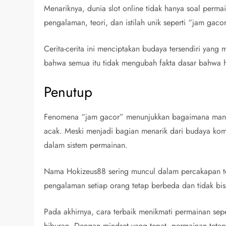
Menariknya, dunia slot online tidak hanya soal permai
pengalaman, teori, dan istilah unik seperti “jam gaco
Cerita-cerita ini menciptakan budaya tersendiri yang
bahwa semua itu tidak mengubah fakta dasar bahwa h
Penutup
Fenomena “jam gacor” menunjukkan bagaimana manus
acak. Meski menjadi bagian menarik dari budaya komuni
dalam sistem permainan.
Nama
Hokizeus88
sering muncul dalam percakapan ter
pengalaman setiap orang tetap berbeda dan tidak bisa
Pada akhirnya, cara terbaik menikmati permainan se
hiburan. Dengan mindset yang tepat, permainan tetap 